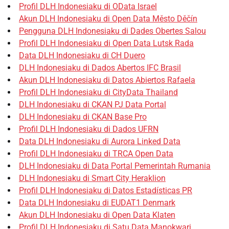
Profil DLH Indonesiaku di OData Israel
Akun DLH Indonesiaku di Open Data Město Děčín
Pengguna DLH Indonesiaku di Dades Obertes Salou
Profil DLH Indonesiaku di Open Data Lutsk Rada
Data DLH Indonesiaku di CH Duero
DLH Indonesiaku di Dados Abertos IFC Brasil
Akun DLH Indonesiaku di Datos Abiertos Rafaela
Profil DLH Indonesiaku di CityData Thailand
DLH Indonesiaku di CKAN PJ Data Portal
DLH Indonesiaku di CKAN Base Pro
Profil DLH Indonesiaku di Dados UFRN
Data DLH Indonesiaku di Aurora Linked Data
Profil DLH Indonesiaku di TRCA Open Data
DLH Indonesiaku di Data Portal Pemerintah Rumania
DLH Indonesiaku di Smart City Heraklion
Profil DLH Indonesiaku di Datos Estadísticas PR
Data DLH Indonesiaku di EUDAT1 Denmark
Akun DLH Indonesiaku di Open Data Klaten
Profil DLH Indonesiaku di Satu Data Manokwari