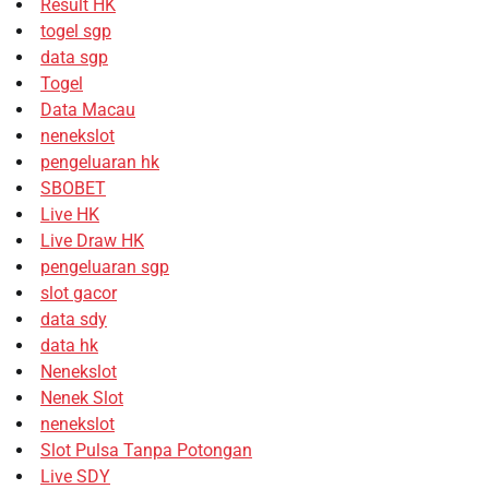
Result HK
togel sgp
data sgp
Togel
Data Macau
nenekslot
pengeluaran hk
SBOBET
Live HK
Live Draw HK
pengeluaran sgp
slot gacor
data sdy
data hk
Nenekslot
Nenek Slot
nenekslot
Slot Pulsa Tanpa Potongan
Live SDY