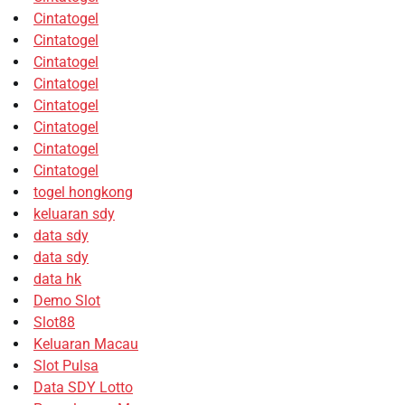
Cintatogel
Cintatogel
Cintatogel
Cintatogel
Cintatogel
Cintatogel
Cintatogel
Cintatogel
togel hongkong
keluaran sdy
data sdy
data sdy
data hk
Demo Slot
Slot88
Keluaran Macau
Slot Pulsa
Data SDY Lotto