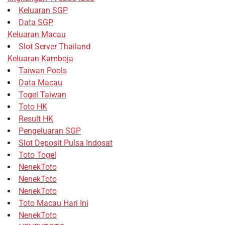
Keluaran SGP
Data SGP
Keluaran Macau
Slot Server Thailand
Keluaran Kamboja
Taiwan Pools
Data Macau
Togel Taiwan
Toto HK
Result HK
Pengeluaran SGP
Slot Deposit Pulsa Indosat
Toto Togel
NenekToto
NenekToto
NenekToto
Toto Macau Hari Ini
NenekToto