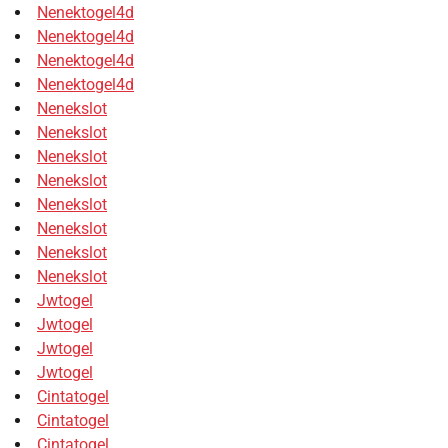
Nenektogel4d
Nenektogel4d
Nenektogel4d
Nenektogel4d
Nenekslot
Nenekslot
Nenekslot
Nenekslot
Nenekslot
Nenekslot
Nenekslot
Nenekslot
Jwtogel
Jwtogel
Jwtogel
Jwtogel
Cintatogel
Cintatogel
Cintatogel