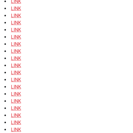
LINK
LINK
LINK
LINK
LINK
LINK
LINK
LINK
LINK
LINK
LINK
LINK
LINK
LINK
LINK
LINK
LINK
LINK
LINK