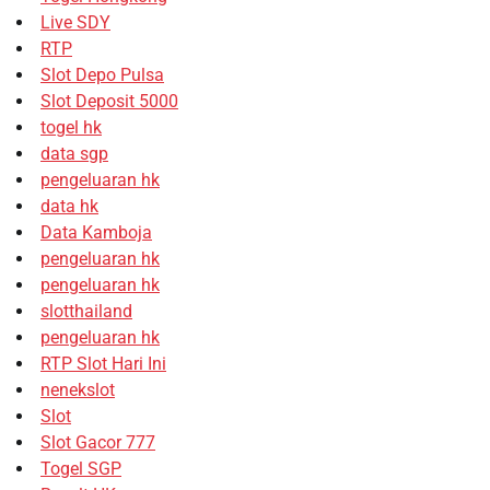
Live SDY
RTP
Slot Depo Pulsa
Slot Deposit 5000
togel hk
data sgp
pengeluaran hk
data hk
Data Kamboja
pengeluaran hk
pengeluaran hk
slotthailand
pengeluaran hk
RTP Slot Hari Ini
nenekslot
Slot
Slot Gacor 777
Togel SGP