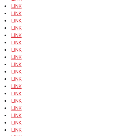
LINK
LINK
LINK
LINK
LINK
LINK
LINK
LINK
LINK
LINK
LINK
LINK
LINK
LINK
LINK
LINK
LINK
LINK