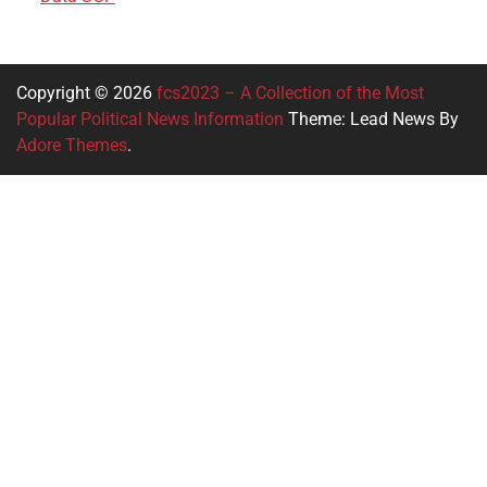
Copyright © 2026
fcs2023 – A Collection of the Most
Popular Political News Information
Theme: Lead News By
Adore Themes
.