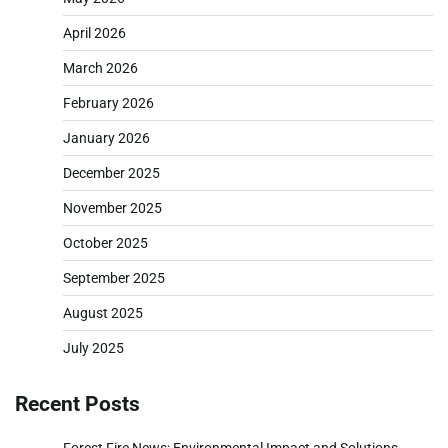
April 2026
March 2026
February 2026
January 2026
December 2025
November 2025
October 2025
September 2025
August 2025
July 2025
Recent Posts
Forest Fire News: Environmental Impact and Solutions