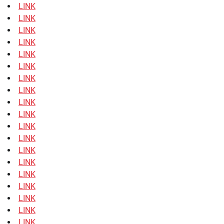
LINK
LINK
LINK
LINK
LINK
LINK
LINK
LINK
LINK
LINK
LINK
LINK
LINK
LINK
LINK
LINK
LINK
LINK
LINK