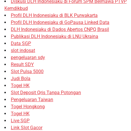
Diskusi DLH Indonesiaku di Forum SPM Belmawa PTVP
Kemdikbud
Profil DLH Indonesiaku di BLK Purwakarta
Profil DLH Indonesiaku di GoPausa Linked Data
DLH Indonesiaku di Dados Abertos CNPQ Brasil
Publikasi DLH Indonesiaku di LNU Ukraina
Data SGP
slot indosat
pengeluaran sdy
Result SDY
Slot Pulsa 5000
Judi Bola
Togel HK
Slot Deposit Qris Tanpa Potongan
Pengeluaran Taiwan
Togel Hongkong
Togel HK
Live SGP
Link Slot Gacor