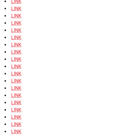
LINK
LINK
LINK
LINK
LINK
LINK
LINK
LINK
LINK
LINK
LINK
LINK
LINK
LINK
LINK
LINK
LINK
LINK
LINK