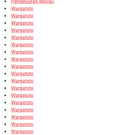
Pengeluaran Macau
Wargatoto
Wargatoto
Wargatoto
Wargatoto
Wargatoto
Wargatoto
Wargatoto
Wargatoto
Wargatoto
Wargatoto
Wargatoto
Wargatoto
Wargatoto
Wargatoto
Wargatoto
Wargatoto
Wargatoto
Wargatoto