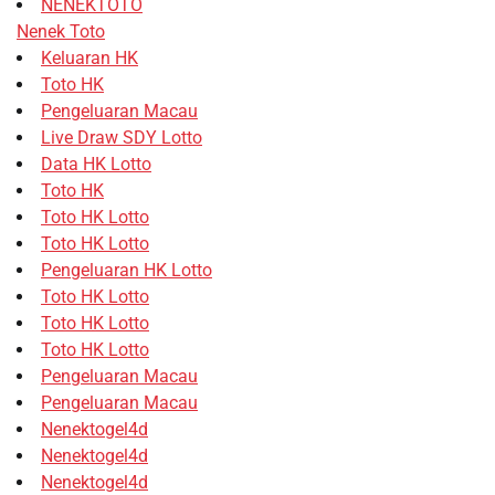
NENEKTOTO
Nenek Toto
Keluaran HK
Toto HK
Pengeluaran Macau
Live Draw SDY Lotto
Data HK Lotto
Toto HK
Toto HK Lotto
Toto HK Lotto
Pengeluaran HK Lotto
Toto HK Lotto
Toto HK Lotto
Toto HK Lotto
Pengeluaran Macau
Pengeluaran Macau
Nenektogel4d
Nenektogel4d
Nenektogel4d