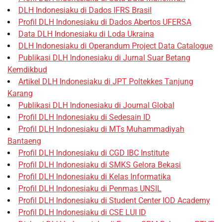
DLH Indonesiaku di Dados IFRS Brasil
Profil DLH Indonesiaku di Dados Abertos UFERSA
Data DLH Indonesiaku di Loda Ukraina
DLH Indonesiaku di Operandum Project Data Catalogue
Publikasi DLH Indonesiaku di Jurnal Suar Betang
Kemdikbud
Artikel DLH Indonesiaku di JPT Poltekkes Tanjung
Karang
Publikasi DLH Indonesiaku di Journal Global
Profil DLH Indonesiaku di Sedesain ID
Profil DLH Indonesiaku di MTs Muhammadiyah
Bantaeng
Profil DLH Indonesiaku di CGD IBC Institute
Profil DLH Indonesiaku di SMKS Gelora Bekasi
Profil DLH Indonesiaku di Kelas Informatika
Profil DLH Indonesiaku di Penmas UNSIL
Profil DLH Indonesiaku di Student Center IOD Academy
Profil DLH Indonesiaku di CSE LUI ID