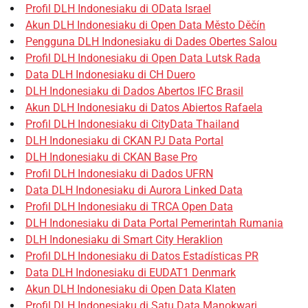
Profil DLH Indonesiaku di OData Israel
Akun DLH Indonesiaku di Open Data Město Děčín
Pengguna DLH Indonesiaku di Dades Obertes Salou
Profil DLH Indonesiaku di Open Data Lutsk Rada
Data DLH Indonesiaku di CH Duero
DLH Indonesiaku di Dados Abertos IFC Brasil
Akun DLH Indonesiaku di Datos Abiertos Rafaela
Profil DLH Indonesiaku di CityData Thailand
DLH Indonesiaku di CKAN PJ Data Portal
DLH Indonesiaku di CKAN Base Pro
Profil DLH Indonesiaku di Dados UFRN
Data DLH Indonesiaku di Aurora Linked Data
Profil DLH Indonesiaku di TRCA Open Data
DLH Indonesiaku di Data Portal Pemerintah Rumania
DLH Indonesiaku di Smart City Heraklion
Profil DLH Indonesiaku di Datos Estadísticas PR
Data DLH Indonesiaku di EUDAT1 Denmark
Akun DLH Indonesiaku di Open Data Klaten
Profil DLH Indonesiaku di Satu Data Manokwari