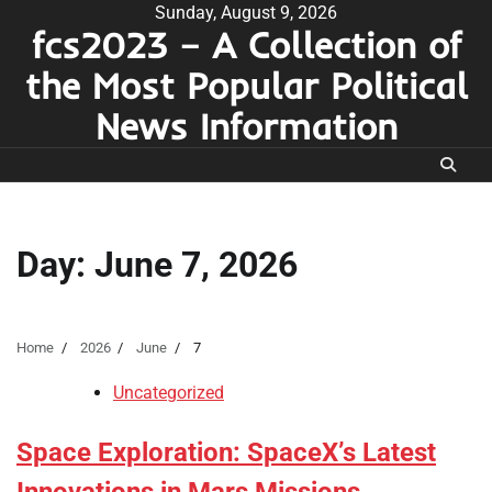
Skip
Sunday, August 9, 2026
fcs2023 – A Collection of
to
content
the Most Popular Political
News Information
Day:
June 7, 2026
Home
2026
June
7
Uncategorized
Space Exploration: SpaceX’s Latest
Innovations in Mars Missions