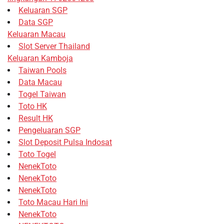
Keluaran SGP
Data SGP
Keluaran Macau
Slot Server Thailand
Keluaran Kamboja
Taiwan Pools
Data Macau
Togel Taiwan
Toto HK
Result HK
Pengeluaran SGP
Slot Deposit Pulsa Indosat
Toto Togel
NenekToto
NenekToto
NenekToto
Toto Macau Hari Ini
NenekToto