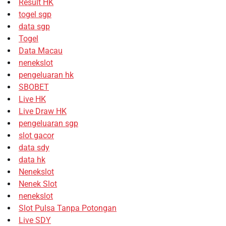
Result HK
togel sgp
data sgp
Togel
Data Macau
nenekslot
pengeluaran hk
SBOBET
Live HK
Live Draw HK
pengeluaran sgp
slot gacor
data sdy
data hk
Nenekslot
Nenek Slot
nenekslot
Slot Pulsa Tanpa Potongan
Live SDY