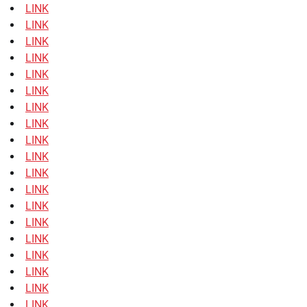
LINK
LINK
LINK
LINK
LINK
LINK
LINK
LINK
LINK
LINK
LINK
LINK
LINK
LINK
LINK
LINK
LINK
LINK
LINK